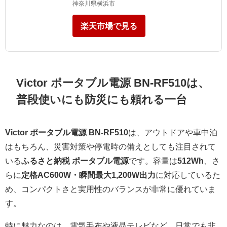
神奈川県横浜市
楽天市場で見る
Victor ポータブル電源 BN-RF510は、
普段使いにも防災にも頼れる一台
Victor ポータブル電源 BN-RF510
は、アウトドアや車中泊
はもちろん、災害対策や停電時の備えとしても注目されて
いる
ふるさと納税 ポータブル電源
です。容量は
512Wh
、さ
らに
定格AC600W・瞬間最大1,200W出力
に対応しているた
め、コンパクトさと実用性のバランスが非常に優れていま
す。
特に魅力なのは、電気毛布や液晶テレビなど、日常でも非