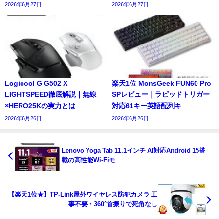
2026年6月27日
2026年6月27日
Logicool G G502 X
楽天1位 MonsGeek FUN60 Pro
LIGHTSPEED徹底解説｜無線
SPレビュー｜ラピッドトリガー
×HERO25Kの実力とは
対応61キー英語配列キ
2026年6月26日
2026年6月26日
Lenovo Yoga Tab 11.1インチ AI対応Android 15搭
載の高性能Wi-Fiモ
【楽天1位★】TP-Link屋外ワイヤレス防犯カメラ 工
事不要・360°首振りで死角なし