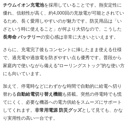
チウムイオン充電池
を採用していることです。熱安定性に
優れ、信頼性が高く、約4,000回の充放電が可能とされてい
るため、長く愛用しやすいのが魅力です。防災用品は「い
ざという時に使えること」が何より大切なので、こうした
長寿命 バッテリー
の安心感は非常に大きいといえます。
さらに、充電完了後もコンセントに挿したまま使える仕様
で、過充電や過放電を防ぎやすい点も優秀です。普段から
家庭内で使いながら備える“ローリングストック”的な使い方
にも向いています。
加えて、停電時などにわずかな時間で自動的に給電へ切り
替わる
自動給電切り替え機能
も搭載。突然の停電時でも慌
てにくく、必要な機器への電力供給をスムーズにサポート
してくれます。
非常用電源 防災グッズ
として見ても、かな
り実用性の高い一台です。