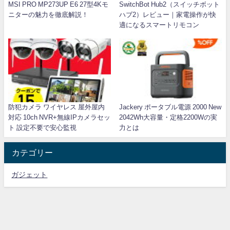
MSI PRO MP273UP E6 27型4Kモ
SwitchBot Hub2（スイッチボット
ニターの魅力を徹底解説！
ハブ2）レビュー｜家電操作が快
適になるスマートリモコン
防犯カメラ ワイヤレス 屋外屋内
Jackery ポータブル電源 2000 New
対応 10ch NVR+無線IPカメラセッ
2042Wh大容量・定格2200Wの実
ト 設定不要で安心監視
力とは
カテゴリー
ガジェット