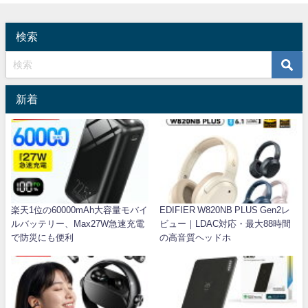
検索
新着
楽天1位の60000mAh大容量モバイ
EDIFIER W820NB PLUS Gen2レ
ルバッテリー、Max27W急速充電
ビュー｜LDAC対応・最大88時間
で防災にも便利
の高音質ヘッドホ