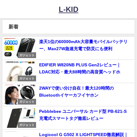
L-KID
新着
楽天1位の60000mAh大容量モバイルバッテリ
ー、Max27W急速充電で防災にも便利
ガジェット
EDIFIER W820NB PLUS Gen2レビュー｜
LDAC対応・最大88時間の高音質ヘッドホ
ガジェット
2WAYで使い分け自在！最大120時間の
Bluetoothイヤーカフイヤホン
ガジェット
Pebblebee ユニバーサル カード型 PB-621-S
充電式スマートタグ徹底レビュー
ガジェット
Logicool G G502 X LIGHTSPEED徹底解説｜