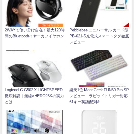
2WAYで使い分け自在！最大120時
Pebblebee ユニバーサル カード型
間のBluetoothイヤーカフイヤホン
PB-621-S充電式スマートタグ徹底
レビュー
Logicool G G502 X LIGHTSPEED
楽天1位 MonsGeek FUN60 Pro SP
徹底解説｜無線×HERO25Kの実力
レビュー｜ラピッドトリガー対応
とは
61キー英語配列キ