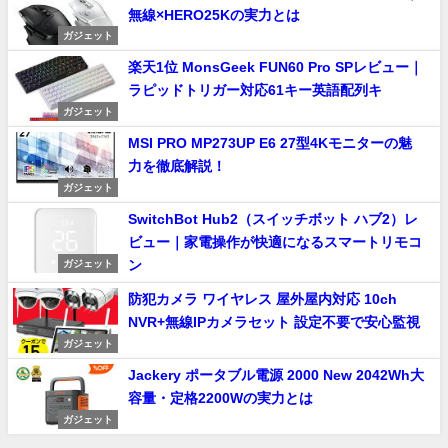
無線×HERO25Kの実力とは
ガジェット
楽天1位 MonsGeek FUN60 Pro SPレビュー｜
ラピッドトリガー対応61キー英語配列キ
ガジェット
MSI PRO MP273UP E6 27型4Kモニターの魅
力を徹底解説！
ガジェット
SwitchBot Hub2（スイッチボット ハブ2）レ
ビュー｜家電操作が快適になるスマートリモコ
ン
ガジェット
防犯カメラ ワイヤレス 屋外屋内対応 10ch
NVR+無線IPカメラセット 設定不要で安心監視
ガジェット
Jackery ポータブル電源 2000 New 2042Wh大
容量・定格2200Wの実力とは
ガジェット