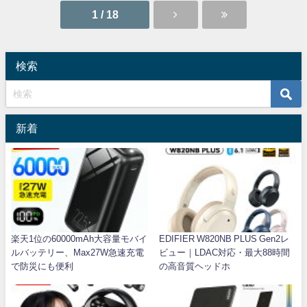
1 / 18
検索
新着
楽天1位の60000mAh大容量モバイ
EDIFIER W820NB PLUS Gen2レ
ルバッテリー、Max27W急速充電
ビュー｜LDAC対応・最大88時間
で防災にも便利
の高音質ヘッドホ