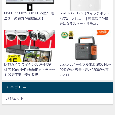
MSI PRO MP273UP E6 27型4Kモ
SwitchBot Hub2（スイッチボット
ニターの魅力を徹底解説！
ハブ2）レビュー｜家電操作が快
適になるスマートリモコン
防犯カメラ ワイヤレス 屋外屋内
Jackery ポータブル電源 2000 New
対応 10ch NVR+無線IPカメラセッ
2042Wh大容量・定格2200Wの実
ト 設定不要で安心監視
力とは
カテゴリー
ガジェット