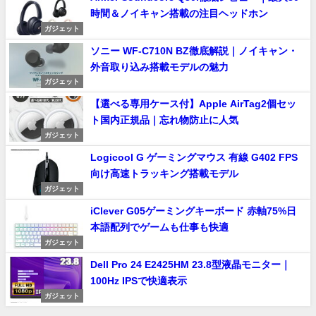
時間＆ノイキャン搭載の注目ヘッドホン
ガジェット
ソニー WF-C710N BZ徹底解説｜ノイキャン・
外音取り込み搭載モデルの魅力
ガジェット
【選べる専用ケース付】Apple AirTag2個セッ
ト国内正規品｜忘れ物防止に人気
ガジェット
Logicool G ゲーミングマウス 有線 G402 FPS
向け高速トラッキング搭載モデル
ガジェット
iClever G05ゲーミングキーボード 赤軸75%日
本語配列でゲームも仕事も快適
ガジェット
Dell Pro 24 E2425HM 23.8型液晶モニター｜
100Hz IPSで快適表示
ガジェット