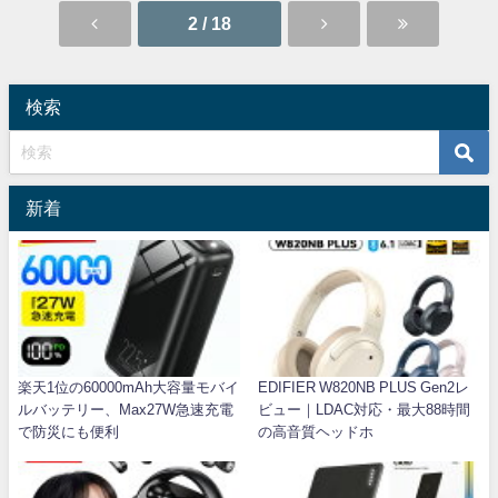
2 / 18
検索
新着
楽天1位の60000mAh大容量モバイ
EDIFIER W820NB PLUS Gen2レ
ルバッテリー、Max27W急速充電
ビュー｜LDAC対応・最大88時間
で防災にも便利
の高音質ヘッドホ