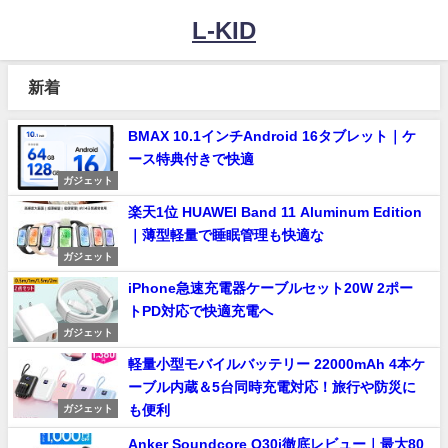
L-KID
新着
BMAX 10.1インチAndroid 16タブレット｜ケ
ース特典付きで快適
ガジェット
楽天1位 HUAWEI Band 11 Aluminum Edition
｜薄型軽量で睡眠管理も快適な
ガジェット
iPhone急速充電器ケーブルセット20W 2ポー
トPD対応で快適充電へ
ガジェット
軽量小型モバイルバッテリー 22000mAh 4本ケ
ーブル内蔵＆5台同時充電対応！旅行や防災に
も便利
ガジェット
Anker Soundcore Q30i徹底レビュー｜最大80