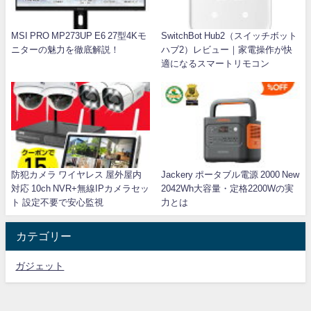
MSI PRO MP273UP E6 27型4Kモ
SwitchBot Hub2（スイッチボット
ニターの魅力を徹底解説！
ハブ2）レビュー｜家電操作が快
適になるスマートリモコン
防犯カメラ ワイヤレス 屋外屋内
Jackery ポータブル電源 2000 New
対応 10ch NVR+無線IPカメラセッ
2042Wh大容量・定格2200Wの実
ト 設定不要で安心監視
力とは
カテゴリー
ガジェット