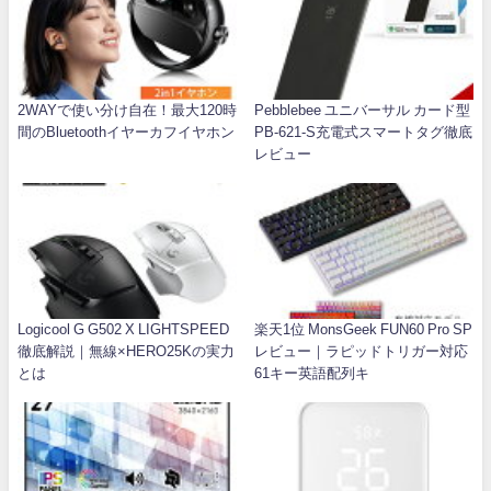
2WAYで使い分け自在！最大120時
Pebblebee ユニバーサル カード型
間のBluetoothイヤーカフイヤホン
PB-621-S充電式スマートタグ徹底
レビュー
Logicool G G502 X LIGHTSPEED
楽天1位 MonsGeek FUN60 Pro SP
徹底解説｜無線×HERO25Kの実力
レビュー｜ラピッドトリガー対応
とは
61キー英語配列キ