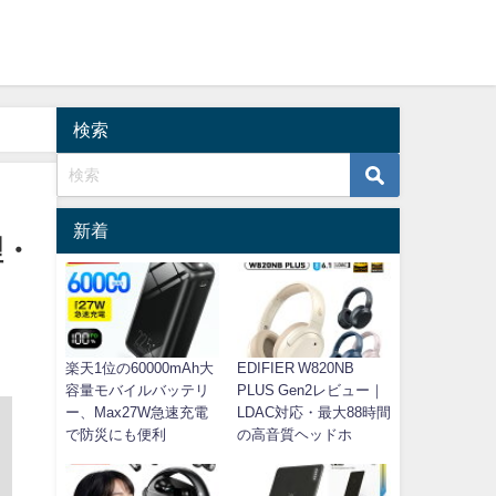
検索
新着
理・
楽天1位の60000mAh大
EDIFIER W820NB
容量モバイルバッテリ
PLUS Gen2レビュー｜
ー、Max27W急速充電
LDAC対応・最大88時間
で防災にも便利
の高音質ヘッドホ