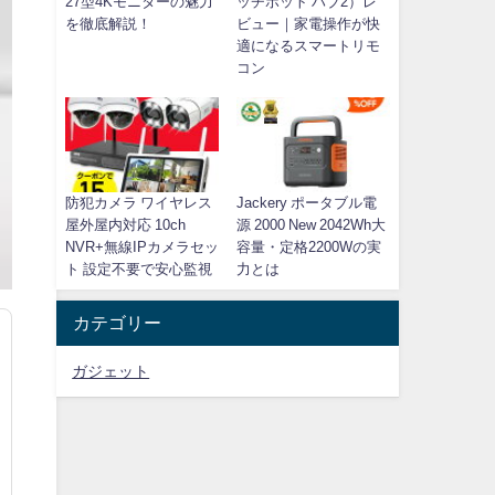
27型4Kモニターの魅力
ッチボット ハブ2）レ
を徹底解説！
ビュー｜家電操作が快
適になるスマートリモ
コン
防犯カメラ ワイヤレス
Jackery ポータブル電
屋外屋内対応 10ch
源 2000 New 2042Wh大
NVR+無線IPカメラセッ
容量・定格2200Wの実
ト 設定不要で安心監視
力とは
カテゴリー
ガジェット