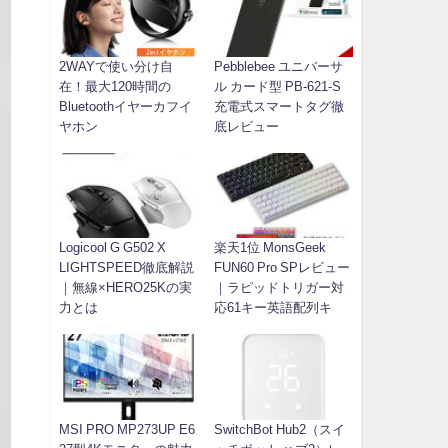
2WAYで使い分け自
Pebblebee ユニバーサ
在！最大120時間の
ル カード型 PB-621-S
Bluetoothイヤーカフイ
充電式スマートタグ徹
ヤホン
底レビュー
Logicool G G502 X
楽天1位 MonsGeek
LIGHTSPEED徹底解説
FUN60 Pro SPレビュー
｜無線×HERO25Kの実
｜ラピッドトリガー対
力とは
応61キー英語配列キ
MSI PRO MP273UP E6
SwitchBot Hub2（スイ