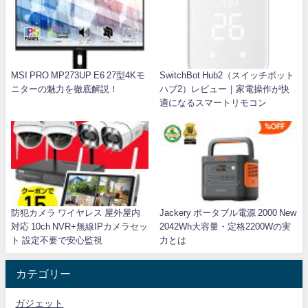
MSI PRO MP273UP E6 27型4Kモ
SwitchBot Hub2（スイッチボット
ニターの魅力を徹底解説！
ハブ2）レビュー｜家電操作が快
適になるスマートリモコン
防犯カメラ ワイヤレス 屋外屋内
Jackery ポータブル電源 2000 New
対応 10ch NVR+無線IPカメラセッ
2042Wh大容量・定格2200Wの実
ト 設定不要で安心監視
力とは
カテゴリー
ガジェット