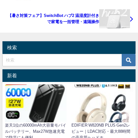
【暑さ対策フェア】SwitchBot ハブ2 温湿度計付き
で家電を一括管理・遠隔操作
検索
新着
楽天1位の60000mAh大容量モバイ
EDIFIER W820NB PLUS Gen2レ
ルバッテリー、Max27W急速充電
ビュー｜LDAC対応・最大88時間
で防災にも便利
の高音質ヘッドホ