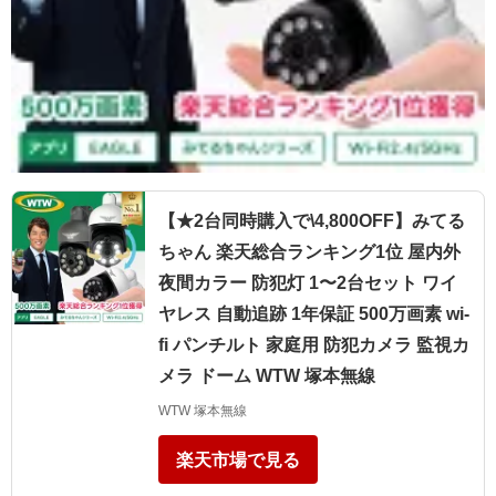
【★2台同時購入で\4,800OFF】みてる
ちゃん 楽天総合ランキング1位 屋内外
夜間カラー 防犯灯 1〜2台セット ワイ
ヤレス 自動追跡 1年保証 500万画素 wi-
fi パンチルト 家庭用 防犯カメラ 監視カ
メラ ドーム WTW 塚本無線
WTW 塚本無線
楽天市場で見る