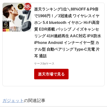
楽天ランキング1位＼88%OFF＆P9倍
で1966円！／3冠達成 ワイヤレスイヤ
ホン 5.4 bluetooth イヤホン Hi-Fi高音
質 EDR搭載 パッシブ ノイズキャンセ
リング 41H連続再生 AAC対応 IPX防水
iPhone Android インナーイヤー型 カ
ナル型 自動ペアリング Type‐C充電 片
耳 通話
ケースbyケース
楽天市場で見る
ガジェット
の関連記事