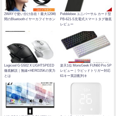
2WAYで使い分け自在！最大120時
Pebblebee ユニバーサル カード型
間のBluetoothイヤーカフイヤホン
PB-621-S充電式スマートタグ徹底
レビュー
Logicool G G502 X LIGHTSPEED
楽天1位 MonsGeek FUN60 Pro SP
徹底解説｜無線×HERO25Kの実力
レビュー｜ラピッドトリガー対応
とは
61キー英語配列キ