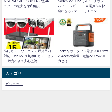
MSI PRO MP273UP E6 27型4Kモ
SwitchBot Hub2（スイッチボット
ニターの魅力を徹底解説！
ハブ2）レビュー｜家電操作が快
適になるスマートリモコン
防犯カメラ ワイヤレス 屋外屋内
Jackery ポータブル電源 2000 New
対応 10ch NVR+無線IPカメラセッ
2042Wh大容量・定格2200Wの実
ト 設定不要で安心監視
力とは
カテゴリー
ガジェット