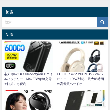
検索
新着
楽天1位の60000mAh大容量モバイ
EDIFIER W820NB PLUS Gen2レ
ルバッテリー、Max27W急速充電
ビュー｜LDAC対応・最大88時間
で防災にも便利
の高音質ヘッドホ