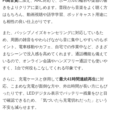
Fi高音質
に加え、AAC対応で、ボーカルの輪郭や楽器の響
きをよりクリアに楽しめます。普段から音楽をよく聴く方
はもちろん、動画視聴や語学学習、ポッドキャスト用途に
も相性の良い仕上がりです。
また、パッシブノイズキャンセリングに対応しているた
め、周囲の雑音をやわらげながら音に集中しやすいのもポ
イント。電車移動やカフェ、自宅での作業中など、さまざ
まなシーンで没入感を高めてくれます。通話機能も備えて
いるので、オンライン会議やハンズフリー通話でも使いや
すく、1台で何役もこなしてくれる印象です。
さらに、充電ケースと併用して
最大41時間連続再生
に対
応。こまめな充電が面倒な方や、外出時間が長い方にもぴ
ったりです。LEDデジタル表示でバッテリー残量をひと目
で確認できるため、「気づいたら充電切れだった」という
不安も減らせます。