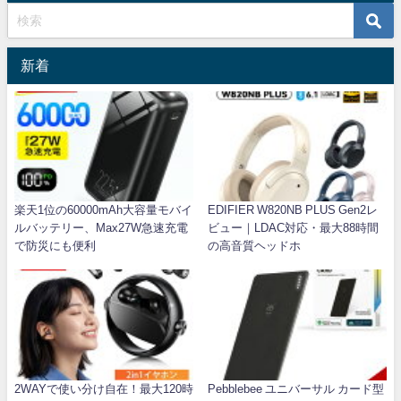
新着
楽天1位の60000mAh大容量モバイ
EDIFIER W820NB PLUS Gen2レ
ルバッテリー、Max27W急速充電
ビュー｜LDAC対応・最大88時間
で防災にも便利
の高音質ヘッドホ
2WAYで使い分け自在！最大120時
Pebblebee ユニバーサル カード型