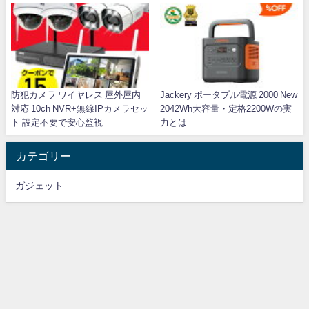
防犯カメラ ワイヤレス 屋外屋内
Jackery ポータブル電源 2000 New
対応 10ch NVR+無線IPカメラセッ
2042Wh大容量・定格2200Wの実
ト 設定不要で安心監視
力とは
カテゴリー
ガジェット