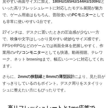
見やすい画面サイズに加え、
180Hz/165Hz/144Hz/100Hz
と
いった高リフレッシュレートに対応したモデル展開が魅力
で、ゲーム用途はもちろん、普段使いの
PCモニター
として
も非常に使いやすい1台です。
27インチは、デスクに置いたときの圧迫感が少ない一方
で、映像や文字はしっかり見やすい絶妙なサイズ感です。
FPSやRPGなどのゲームでは画面全体を把握しやすく、作
業用の
パソコンモニター
としても快適。動画視聴、テレワ
ーク、ネット browsingまで、幅広いシーンに対応してくれ
ます。
さらに、
2mmの狭額縁
と
8mmの薄型設計
により、見た目が
すっきりしているのもポイント。デスク周りをスタイリッ
シュに整えたい方にもぴったりです。
高リフレッシュレートと1ms応答で