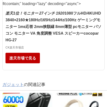
fit:contain;" loading="lazy" decoding="async">
楽天1位！モニター 27インチ 1920
1080フルHD/4KUHD
3840×2160★180Hz/165Hz/144Hz/100Hz ゲーミングモ
ニター 1ms応答 2mm狭額縁 8mm薄型 pcモニター パソ
コン モニター VA 角度調整 VESA スピーカーcocopar
HG-27
CK楽天市場店
楽天市場で見る
ガジェット
の関連記事