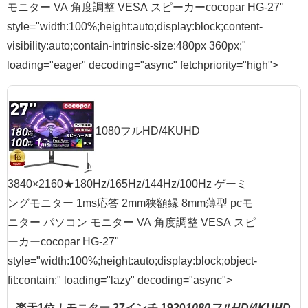
モニター VA 角度調整 VESA スピーカーcocopar HG-27"
style="width:100%;height:auto;display:block;content-
visibility:auto;contain-intrinsic-size:480px 360px;"
loading="eager" decoding="async" fetchpriority="high">
1080フルHD/4KUHD
3840×2160★180Hz/165Hz/144Hz/100Hz ゲーミ
ングモニター 1ms応答 2mm狭額縁 8mm薄型 pcモ
ニター パソコン モニター VA 角度調整 VESA スピ
ーカーcocopar HG-27"
style="width:100%;height:auto;display:block;object-
fit:contain;" loading="lazy" decoding="async">
楽天1位！モニター 27インチ 1920
1080フルHD/4KUHD