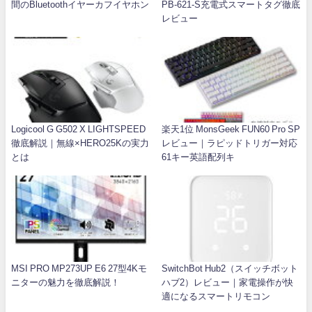
間のBluetoothイヤーカフイヤホン
PB-621-S充電式スマートタグ徹底
レビュー
Logicool G G502 X LIGHTSPEED
楽天1位 MonsGeek FUN60 Pro SP
徹底解説｜無線×HERO25Kの実力
レビュー｜ラピッドトリガー対応
とは
61キー英語配列キ
MSI PRO MP273UP E6 27型4Kモ
SwitchBot Hub2（スイッチボット
ニターの魅力を徹底解説！
ハブ2）レビュー｜家電操作が快
適になるスマートリモコン