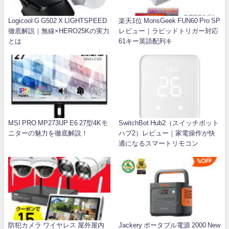
Logicool G G502 X LIGHTSPEED
楽天1位 MonsGeek FUN60 Pro SP
徹底解説｜無線×HERO25Kの実力
レビュー｜ラピッドトリガー対応
とは
61キー英語配列キ
MSI PRO MP273UP E6 27型4Kモ
SwitchBot Hub2（スイッチボット
ニターの魅力を徹底解説！
ハブ2）レビュー｜家電操作が快
適になるスマートリモコン
防犯カメラ ワイヤレス 屋外屋内
Jackery ポータブル電源 2000 New