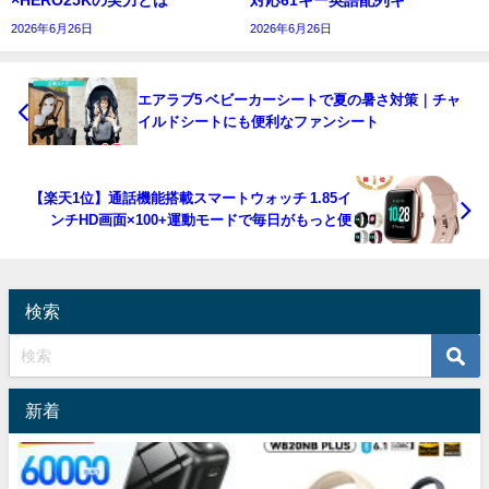
×HERO25Kの実力とは
対応61キー英語配列キ
2026年6月26日
2026年6月26日
エアラブ5 ベビーカーシートで夏の暑さ対策｜チャ
イルドシートにも便利なファンシート
【楽天1位】通話機能搭載スマートウォッチ 1.85イ
ンチHD画面×100+運動モードで毎日がもっと便
検索
新着