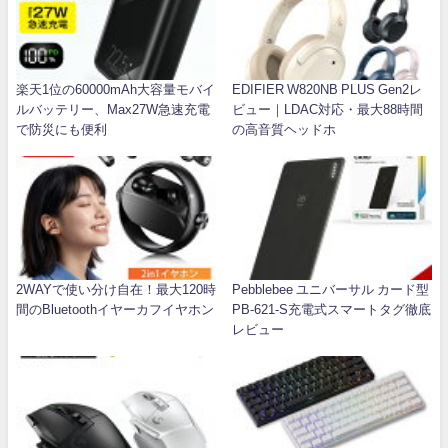
楽天1位の60000mAh大容量モバイ
EDIFIER W820NB PLUS Gen2レ
ルバッテリー、Max27W急速充電
ビュー｜LDAC対応・最大88時間
で防災にも便利
の高音質ヘッドホ
2WAYで使い分け自在！最大120時
Pebblebee ユニバーサル カード型
間のBluetoothイヤーカフイヤホン
PB-621-S充電式スマートタグ徹底
レビュー