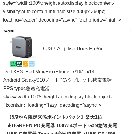
style="width:100%;height:auto;display:block;content-
visibility:auto;contain-intrinsic-size:480px 360px;"
loading="eager" decoding="async" fetchpriority="high">
3 USB-A1）MacBook Pro/Air
Dell XPS iPad Mini/Pro iPhone17/16/15/14
Android GalaxyS10ノートPC/タブレット/携帯電話
PPS typec急速充電器"
style="width:100%;height:auto;display:block;object-
fit:contain;" loading="lazy" decoding="async">
【5/9から限定50%ポイントバック】楽天1位
★UGREEN PD充電器 100W 4ポート GaN急速充電
USB-C充電器 Type-c 4台同時充電（USB-C
3 USB-