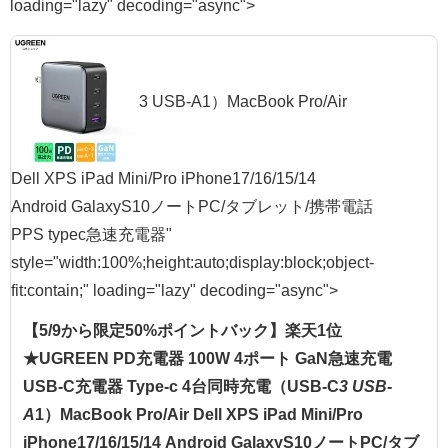
loading="lazy" decoding="async">
3 USB-A1）MacBook Pro/Air
Dell XPS iPad Mini/Pro iPhone17/16/15/14
Android GalaxyS10ノートPC/タブレット/携帯電話
PPS typec急速充電器"
style="width:100%;height:auto;display:block;object-
fit:contain;" loading="lazy" decoding="async">
【5/9から限定50%ポイントバック】楽天1位
★UGREEN PD充電器 100W 4ポート GaN急速充電
USB-C充電器 Type-c 4台同時充電（USB-C
3 USB-
A
1）MacBook Pro/Air Dell XPS iPad Mini/Pro
iPhone17/16/15/14 Android GalaxyS10ノートPC/タブ