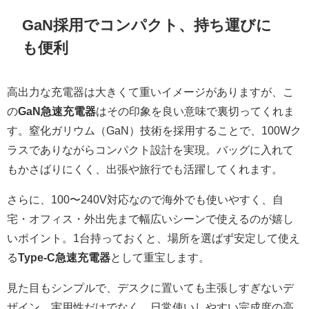
GaN採用でコンパクト、持ち運びに
も便利
高出力な充電器は大きくて重いイメージがありますが、こ
の
GaN急速充電器
はその印象を良い意味で裏切ってくれま
す。窒化ガリウム（GaN）技術を採用することで、100Wク
ラスでありながらコンパクト設計を実現。バッグに入れて
もかさばりにくく、出張や旅行でも活躍してくれます。
さらに、100〜240V対応なので海外でも使いやすく、自
宅・オフィス・外出先まで幅広いシーンで使えるのが嬉し
いポイント。1台持っておくと、場所を選ばず安定して使え
る
Type-C急速充電器
として重宝します。
見た目もシンプルで、デスクに置いても主張しすぎないデ
ザイン。実用性だけでなく、日常使いしやすい完成度の高