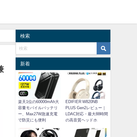
検索
新着
兼
楽天1位の60000mAh大
EDIFIER W820NB
容量モバイルバッテリ
PLUS Gen2レビュー｜
ー、Max27W急速充電
LDAC対応・最大88時間
で防災にも便利
の高音質ヘッドホ