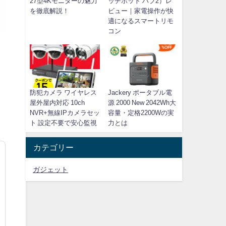
27型4Kモニターの魅力
ッチボット ハブ2）レ
を徹底解説！
ビュー｜家電操作が快
適になるスマートリモ
コン
防犯カメラ ワイヤレス
Jackery ポータブル電
屋外屋内対応 10ch
源 2000 New 2042Wh大
NVR+無線IPカメラセッ
容量・定格2200Wの実
ト 設定不要で安心監視
力とは
カテゴリー
ガジェット