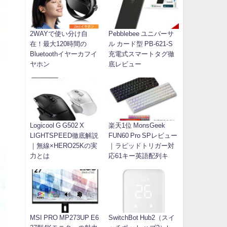
2WAYで使い分け自
Pebblebee ユニバーサ
在！最大120時間の
ル カード型 PB-621-S
Bluetoothイヤーカフイ
充電式スマートタグ徹
ヤホン
底レビュー
Logicool G G502 X
楽天1位 MonsGeek
LIGHTSPEED徹底解説
FUN60 Pro SPレビュー
｜無線×HERO25Kの実
｜ラピッドトリガー対
力とは
応61キー英語配列キ
MSI PRO MP273UP E6
SwitchBot Hub2（スイ