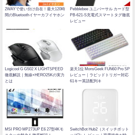
2WAYで使い分け自在！最大120時
Pebblebee ユニバーサル カード型
間のBluetoothイヤーカフイヤホン
PB-621-S充電式スマートタグ徹底
レビュー
Logicool G G502 X LIGHTSPEED
楽天1位 MonsGeek FUN60 Pro SP
徹底解説｜無線×HERO25Kの実力
レビュー｜ラピッドトリガー対応
とは
61キー英語配列キ
MSI PRO MP273UP E6 27型4Kモ
SwitchBot Hub2（スイッチボット