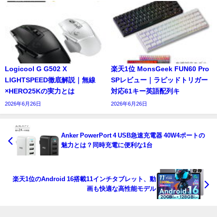
Logicool G G502 X
楽天1位 MonsGeek FUN60 Pro
LIGHTSPEED徹底解説｜無線
SPレビュー｜ラピッドトリガー
×HERO25Kの実力とは
対応61キー英語配列キ
2026年6月26日
2026年6月26日
Anker PowerPort 4 USB急速充電器 40W4ポートの
魅力とは？同時充電に便利な1台
楽天1位のAndroid 16搭載11インチタブレット、動
画も快適な高性能モデル