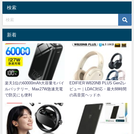
検索
新着
楽天1位の60000mAh大容量モバイ
EDIFIER W820NB PLUS Gen2レ
ルバッテリー、Max27W急速充電
ビュー｜LDAC対応・最大88時間
で防災にも便利
の高音質ヘッドホ