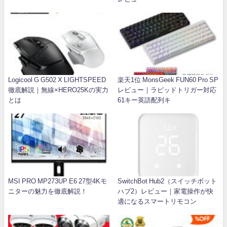
Logicool G G502 X LIGHTSPEED
楽天1位 MonsGeek FUN60 Pro SP
徹底解説｜無線×HERO25Kの実力
レビュー｜ラピッドトリガー対応
とは
61キー英語配列キ
MSI PRO MP273UP E6 27型4Kモ
SwitchBot Hub2（スイッチボット
ニターの魅力を徹底解説！
ハブ2）レビュー｜家電操作が快
適になるスマートリモコン