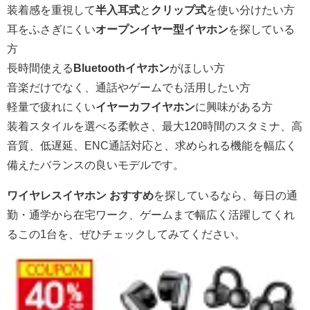
装着感を重視して
半入耳式
と
クリップ式
を使い分けたい方
耳をふさぎにくい
オープンイヤー型イヤホン
を探している
方
長時間使える
Bluetoothイヤホン
がほしい方
音楽だけでなく、通話やゲームでも活用したい方
軽量で疲れにくい
イヤーカフイヤホン
に興味がある方
装着スタイルを選べる柔軟さ、最大120時間のスタミナ、高
音質、低遅延、ENC通話対応と、求められる機能を幅広く
備えたバランスの良いモデルです。
ワイヤレスイヤホン おすすめ
を探しているなら、毎日の通
勤・通学から在宅ワーク、ゲームまで幅広く活躍してくれ
るこの1台を、ぜひチェックしてみてください。