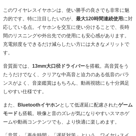
このワイヤレスイヤホンは、使い勝手の良さでも非常に魅
力的です。特に注目したいのが、
最大120時間連続使用
に対
応している点。イヤホンを交互に使い分けることで、長時
間のリスニングや外出先での使用にも安心感があります。
充電頻度をできるだけ減らしたい方には大きなメリットで
す。
音質面では、
13mm大口径ドライバー
を搭載。高音質をう
たうだけでなく、クリアな中高音と迫力のある低音のバラ
ンスがよく、音楽鑑賞はもちろん、動画視聴にも十分満足
しやすい仕様です。
また、
Bluetoothイヤホン
として低遅延に配慮された
ゲーム
モード
も搭載。映像と音のズレが気になりやすいスマホゲ
ームや動画コンテンツでも、より快適に楽しめます。
「音質」「再生時間」「遅延対策」という、ワイヤレスイ