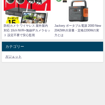
防犯カメラ ワイヤレス 屋外屋内
Jackery ポータブル電源 2000 New
対応 10ch NVR+無線IPカメラセッ
2042Wh大容量・定格2200Wの実
ト 設定不要で安心監視
力とは
カテゴリー
ガジェット
L-KID All Rights Reserved.