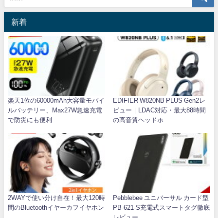
新着
楽天1位の60000mAh大容量モバイ
EDIFIER W820NB PLUS Gen2レ
ルバッテリー、Max27W急速充電
ビュー｜LDAC対応・最大88時間
で防災にも便利
の高音質ヘッドホ
2WAYで使い分け自在！最大120時
Pebblebee ユニバーサル カード型
間のBluetoothイヤーカフイヤホン
PB-621-S充電式スマートタグ徹底
レビュー