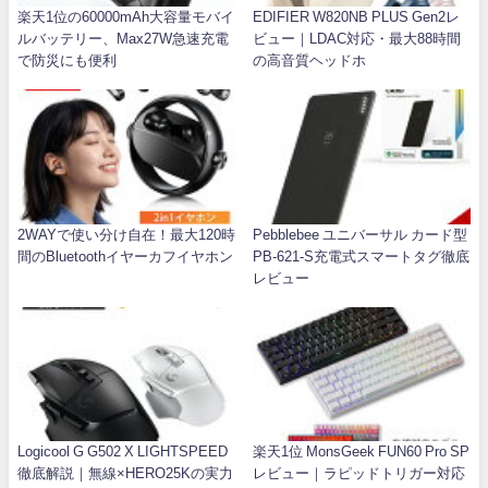
楽天1位の60000mAh大容量モバイ
EDIFIER W820NB PLUS Gen2レ
ルバッテリー、Max27W急速充電
ビュー｜LDAC対応・最大88時間
で防災にも便利
の高音質ヘッドホ
2WAYで使い分け自在！最大120時
Pebblebee ユニバーサル カード型
間のBluetoothイヤーカフイヤホン
PB-621-S充電式スマートタグ徹底
レビュー
Logicool G G502 X LIGHTSPEED
楽天1位 MonsGeek FUN60 Pro SP
徹底解説｜無線×HERO25Kの実力
レビュー｜ラピッドトリガー対応