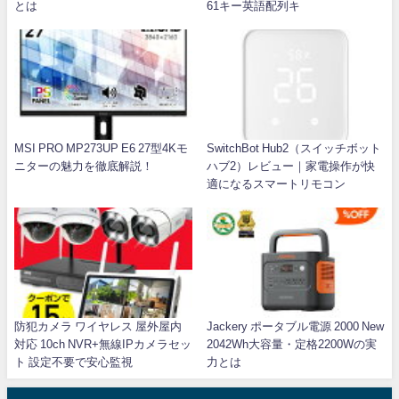
とは
61キー英語配列キ
MSI PRO MP273UP E6 27型4Kモ
SwitchBot Hub2（スイッチボット
ニターの魅力を徹底解説！
ハブ2）レビュー｜家電操作が快
適になるスマートリモコン
防犯カメラ ワイヤレス 屋外屋内
Jackery ポータブル電源 2000 New
対応 10ch NVR+無線IPカメラセッ
2042Wh大容量・定格2200Wの実
ト 設定不要で安心監視
力とは