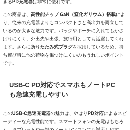
きる
PD充電器
は非常に便利です。
この商品は、
高性能チップ GaN（窒化ガリウム）搭載
によ
り、従来の充電器よりもコンパクトさと高出力を両立して
いるのが大きな魅力です。バッグやポーチに入れてもかさ
ばりにくく、外出先や出張、旅行用としても活躍してくれ
ます。さらに
折りたたみ式プラグ
を採用しているため、持
ち運び時に他の荷物を傷つけにくいのもうれしいポイント
です。
USB-C PD対応でスマホもノートPC
も急速充電しやすい
この
USB-C急速充電器
の魅力は、やはり
PD対応
によるスピ
ーディーな充電性能です。スマートフォンの充電はもちろ
ん、タブレットや一部のノートパソコンにも対応しやす