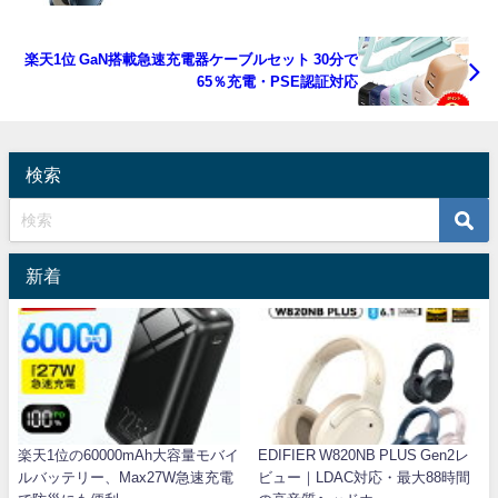
楽天1位 GaN搭載急速充電器ケーブルセット 30分で
65％充電・PSE認証対応
検索
新着
楽天1位の60000mAh大容量モバイ
EDIFIER W820NB PLUS Gen2レ
ルバッテリー、Max27W急速充電
ビュー｜LDAC対応・最大88時間