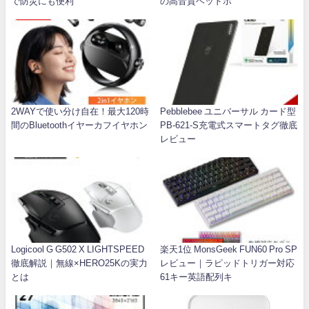
で防災にも便利
の高音質ヘッドホ
2WAYで使い分け自在！最大120時
Pebblebee ユニバーサル カード型
間のBluetoothイヤーカフイヤホン
PB-621-S充電式スマートタグ徹底
レビュー
Logicool G G502 X LIGHTSPEED
楽天1位 MonsGeek FUN60 Pro SP
徹底解説｜無線×HERO25Kの実力
レビュー｜ラピッドトリガー対応
とは
61キー英語配列キ