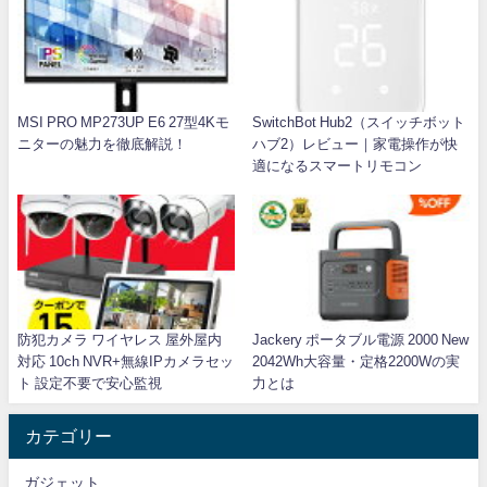
MSI PRO MP273UP E6 27型4Kモ
SwitchBot Hub2（スイッチボット
ニターの魅力を徹底解説！
ハブ2）レビュー｜家電操作が快
適になるスマートリモコン
防犯カメラ ワイヤレス 屋外屋内
Jackery ポータブル電源 2000 New
対応 10ch NVR+無線IPカメラセッ
2042Wh大容量・定格2200Wの実
ト 設定不要で安心監視
力とは
カテゴリー
ガジェット