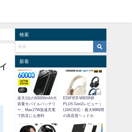
検索
新着
ワイ
楽天1位の60000mAh大
EDIFIER W820NB
容量モバイルバッテリ
PLUS Gen2レビュー｜
ー、Max27W急速充電
LDAC対応・最大88時間
で防災にも便利
の高音質ヘッドホ