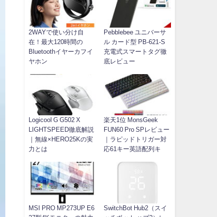
2WAYで使い分け自
Pebblebee ユニバーサ
在！最大120時間の
ル カード型 PB-621-S
Bluetoothイヤーカフイ
充電式スマートタグ徹
ヤホン
底レビュー
Logicool G G502 X
楽天1位 MonsGeek
LIGHTSPEED徹底解説
FUN60 Pro SPレビュー
｜無線×HERO25Kの実
｜ラピッドトリガー対
力とは
応61キー英語配列キ
MSI PRO MP273UP E6
SwitchBot Hub2（スイ