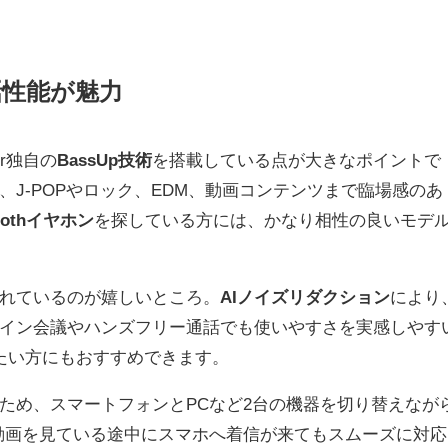
話性能が魅力
er独自の
BassUp技術
を搭載している点が大きなポイントで
J-POPやロック、EDM、動画コンテンツまで臨場感のあ
toothイヤホン
を探している方には、かなり相性の良いモデ
れているのが嬉しいところ。
AIノイズリダクション
により
イン会議やハンズフリー通話でも使いやすさを実感しやす
たい方にもおすすめできます。
ため、スマートフォンとPCなど2台の機器を切り替えなが
動画を見ている途中にスマホへ着信が来てもスムーズに対応