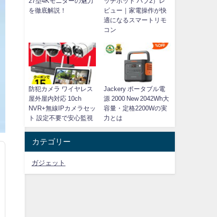
27型4Kモニターの魅力
ッチボット ハブ2）レ
を徹底解説！
ビュー｜家電操作が快
適になるスマートリモ
コン
防犯カメラ ワイヤレス
Jackery ポータブル電
屋外屋内対応 10ch
源 2000 New 2042Wh大
NVR+無線IPカメラセッ
容量・定格2200Wの実
ト 設定不要で安心監視
力とは
カテゴリー
ガジェット