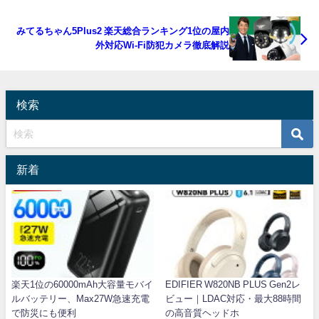
みてるちゃん5Plus2 楽天総合ランキング1位の屋内
外対応Wi-Fi防犯カメラ徹底解説
検索
新着
楽天1位の60000mAh大容量モバイ
EDIFIER W820NB PLUS Gen2レ
ルバッテリー、Max27W急速充電
ビュー｜LDAC対応・最大88時間
で防災にも便利
の高音質ヘッドホ