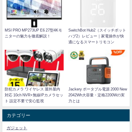
MSI PRO MP273UP E6 27型4Kモ
SwitchBot Hub2（スイッチボット
ニターの魅力を徹底解説！
ハブ2）レビュー｜家電操作が快
適になるスマートリモコン
防犯カメラ ワイヤレス 屋外屋内
Jackery ポータブル電源 2000 New
対応 10ch NVR+無線IPカメラセッ
2042Wh大容量・定格2200Wの実
ト 設定不要で安心監視
力とは
カテゴリー
ガジェット