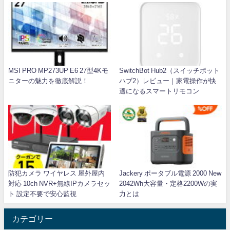
MSI PRO MP273UP E6 27型4Kモ
SwitchBot Hub2（スイッチボット
ニターの魅力を徹底解説！
ハブ2）レビュー｜家電操作が快
適になるスマートリモコン
防犯カメラ ワイヤレス 屋外屋内
Jackery ポータブル電源 2000 New
対応 10ch NVR+無線IPカメラセッ
2042Wh大容量・定格2200Wの実
ト 設定不要で安心監視
力とは
カテゴリー