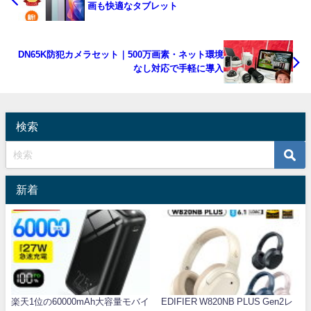
画も快適なタブレット
DN65K防犯カメラセット｜500万画素・ネット環境
なし対応で手軽に導入
検索
新着
楽天1位の60000mAh大容量モバイ
EDIFIER W820NB PLUS Gen2レ