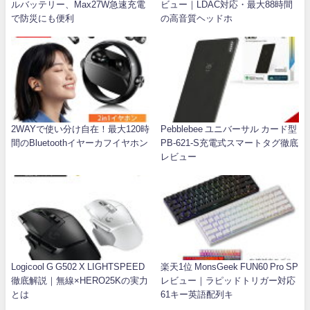
ルバッテリー、Max27W急速充電
ビュー｜LDAC対応・最大88時間
で防災にも便利
の高音質ヘッドホ
2WAYで使い分け自在！最大120時
Pebblebee ユニバーサル カード型
間のBluetoothイヤーカフイヤホン
PB-621-S充電式スマートタグ徹底
レビュー
Logicool G G502 X LIGHTSPEED
楽天1位 MonsGeek FUN60 Pro SP
徹底解説｜無線×HERO25Kの実力
レビュー｜ラピッドトリガー対応
とは
61キー英語配列キ