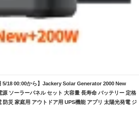
8 00:00から】Jackery Solar Generator 2000 New
ブル電源 ソーラーパネル セット 大容量 長寿命 バッテリー 定格
電 防災 家庭用 アウトドア用 UPS機能 アプリ 太陽光発電 ジ