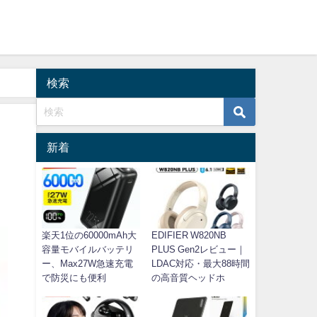
検索
新着
楽天1位の60000mAh大
EDIFIER W820NB
容量モバイルバッテリ
PLUS Gen2レビュー｜
ー、Max27W急速充電
LDAC対応・最大88時間
で防災にも便利
の高音質ヘッドホ