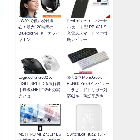
2WAYで使い分け自
Pebblebee ユニバーサ
在！最大120時間の
ル カード型 PB-621-S
Bluetoothイヤーカフイ
充電式スマートタグ徹
ヤホン
底レビュー
Logicool G G502 X
楽天1位 MonsGeek
LIGHTSPEED徹底解説
FUN60 Pro SPレビュー
｜無線×HERO25Kの実
｜ラピッドトリガー対
力とは
応61キー英語配列キ
MSI PRO MP273UP E6
SwitchBot Hub2（スイ