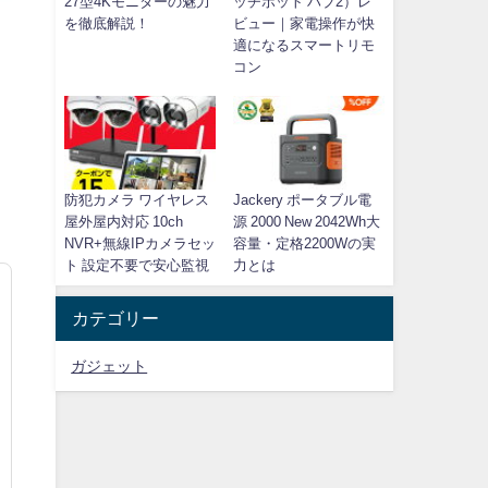
27型4Kモニターの魅力
ッチボット ハブ2）レ
を徹底解説！
ビュー｜家電操作が快
適になるスマートリモ
コン
防犯カメラ ワイヤレス
Jackery ポータブル電
屋外屋内対応 10ch
源 2000 New 2042Wh大
NVR+無線IPカメラセッ
容量・定格2200Wの実
ト 設定不要で安心監視
力とは
カテゴリー
ガジェット