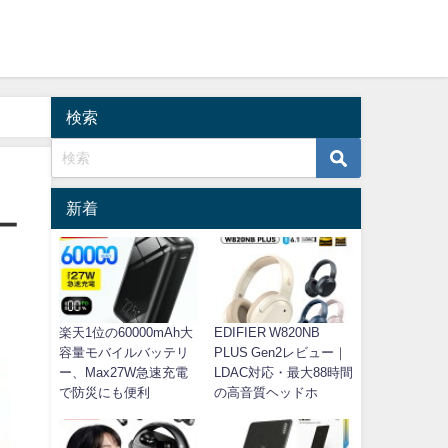
検索
新着
ー
楽天1位の60000mAh大
EDIFIER W820NB
容量モバイルバッテリ
PLUS Gen2レビュー｜
ー、Max27W急速充電
LDAC対応・最大88時間
で防災にも便利
の高音質ヘッドホ