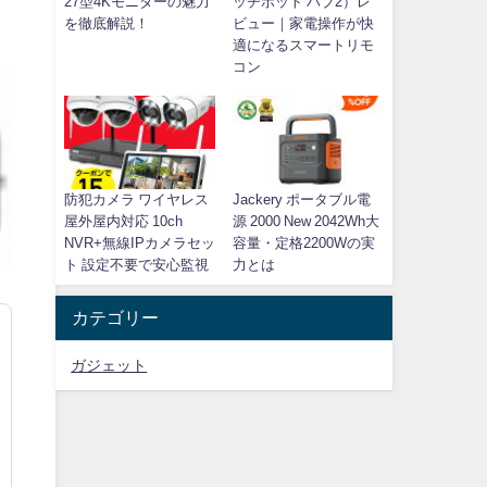
27型4Kモニターの魅力
ッチボット ハブ2）レ
を徹底解説！
ビュー｜家電操作が快
適になるスマートリモ
コン
防犯カメラ ワイヤレス
Jackery ポータブル電
屋外屋内対応 10ch
源 2000 New 2042Wh大
NVR+無線IPカメラセッ
容量・定格2200Wの実
ト 設定不要で安心監視
力とは
カテゴリー
ガジェット