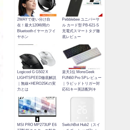
2WAYで使い分け自
Pebblebee ユニバーサ
在！最大120時間の
ル カード型 PB-621-S
Bluetoothイヤーカフイ
充電式スマートタグ徹
ヤホン
底レビュー
Logicool G G502 X
楽天1位 MonsGeek
LIGHTSPEED徹底解説
FUN60 Pro SPレビュー
｜無線×HERO25Kの実
｜ラピッドトリガー対
力とは
応61キー英語配列キ
MSI PRO MP273UP E6
SwitchBot Hub2（スイ