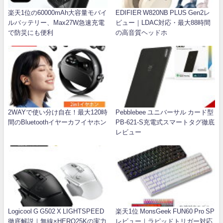
楽天1位の60000mAh大容量モバイ
EDIFIER W820NB PLUS Gen2レ
ルバッテリー、Max27W急速充電
ビュー｜LDAC対応・最大88時間
で防災にも便利
の高音質ヘッドホ
2WAYで使い分け自在！最大120時
Pebblebee ユニバーサル カード型
間のBluetoothイヤーカフイヤホン
PB-621-S充電式スマートタグ徹底
レビュー
Logicool G G502 X LIGHTSPEED
楽天1位 MonsGeek FUN60 Pro SP
徹底解説｜無線×HERO25Kの実力
レビュー｜ラピッドトリガー対応