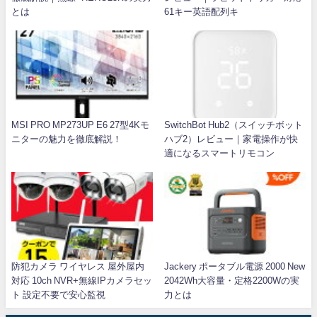
とは
61キー英語配列キ
MSI PRO MP273UP E6 27型4Kモ
SwitchBot Hub2（スイッチボット
ニターの魅力を徹底解説！
ハブ2）レビュー｜家電操作が快
適になるスマートリモコン
防犯カメラ ワイヤレス 屋外屋内
Jackery ポータブル電源 2000 New
対応 10ch NVR+無線IPカメラセッ
2042Wh大容量・定格2200Wの実
ト 設定不要で安心監視
力とは