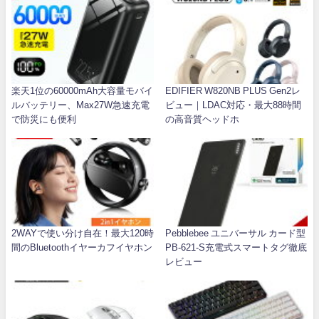
楽天1位の60000mAh大容量モバイ
EDIFIER W820NB PLUS Gen2レ
ルバッテリー、Max27W急速充電
ビュー｜LDAC対応・最大88時間
で防災にも便利
の高音質ヘッドホ
2WAYで使い分け自在！最大120時
Pebblebee ユニバーサル カード型
間のBluetoothイヤーカフイヤホン
PB-621-S充電式スマートタグ徹底
レビュー