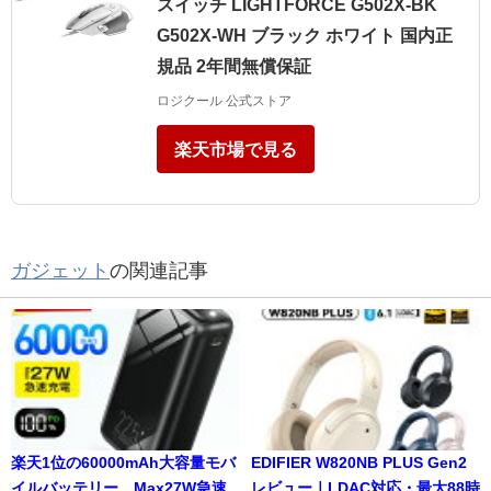
スイッチ LIGHTFORCE G502X-BK
G502X-WH ブラック ホワイト 国内正
規品 2年間無償保証
ロジクール 公式ストア
楽天市場で見る
ガジェット
の関連記事
楽天1位の60000mAh大容量モバ
EDIFIER W820NB PLUS Gen2
イルバッテリー、Max27W急速
レビュー｜LDAC対応・最大88時