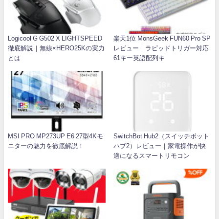
Logicool G G502 X LIGHTSPEED
楽天1位 MonsGeek FUN60 Pro SP
徹底解説｜無線×HERO25Kの実力
レビュー｜ラピッドトリガー対応
とは
61キー英語配列キ
MSI PRO MP273UP E6 27型4Kモ
SwitchBot Hub2（スイッチボット
ニターの魅力を徹底解説！
ハブ2）レビュー｜家電操作が快
適になるスマートリモコン