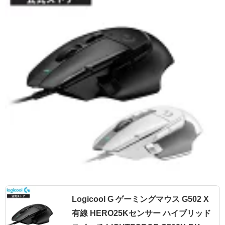
Logicool G ゲーミングマウス G502 X
有線 HERO25Kセンサー ハイブリッド