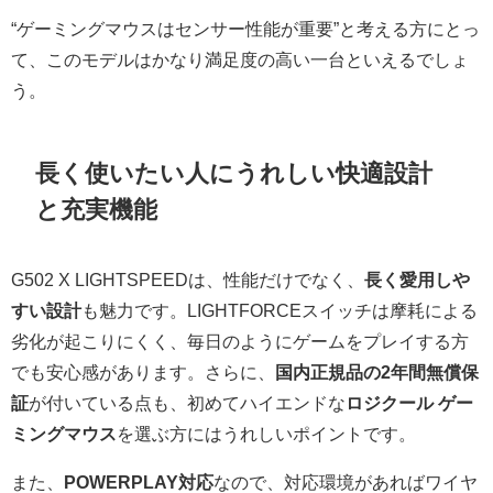
“ゲーミングマウスはセンサー性能が重要”と考える方にとっ
て、このモデルはかなり満足度の高い一台といえるでしょ
う。
長く使いたい人にうれしい快適設計
と充実機能
G502 X LIGHTSPEEDは、性能だけでなく、
長く愛用しや
すい設計
も魅力です。LIGHTFORCEスイッチは摩耗による
劣化が起こりにくく、毎日のようにゲームをプレイする方
でも安心感があります。さらに、
国内正規品の2年間無償保
証
が付いている点も、初めてハイエンドな
ロジクール ゲー
ミングマウス
を選ぶ方にはうれしいポイントです。
また、
POWERPLAY対応
なので、対応環境があればワイヤ