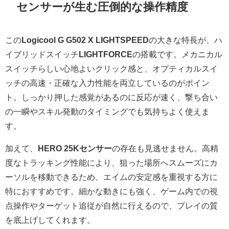
センサーが生む圧倒的な操作精度
この
Logicool G G502 X LIGHTSPEED
の大きな特長が、ハ
イブリッドスイッチ
LIGHTFORCE
の搭載です。メカニカル
スイッチらしい心地よいクリック感と、オプティカルスイ
ッチの高速・正確な入力性能を両立しているのがポイン
ト。しっかり押した感覚があるのに反応が速く、撃ち合い
の一瞬やスキル発動のタイミングでも気持ちよく使えま
す。
加えて、
HERO 25Kセンサー
の存在も見逃せません。高精
度なトラッキング性能により、狙った場所へスムーズにカ
ーソルを移動できるため、エイムの安定感を重視する方に
特におすすめです。細かな動きにも強く、ゲーム内での視
点操作やターゲット追従が自然に行えるので、プレイの質
を底上げしてくれます。