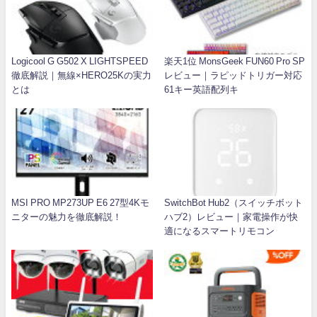
Logicool G G502 X LIGHTSPEED
楽天1位 MonsGeek FUN60 Pro SP
徹底解説｜無線×HERO25Kの実力
レビュー｜ラピッドトリガー対応
とは
61キー英語配列キ
MSI PRO MP273UP E6 27型4Kモ
SwitchBot Hub2（スイッチボット
ニターの魅力を徹底解説！
ハブ2）レビュー｜家電操作が快
適になるスマートリモコン