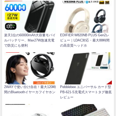
楽天1位の60000mAh大容量モバイ
EDIFIER W820NB PLUS Gen2レ
ルバッテリー、Max27W急速充電
ビュー｜LDAC対応・最大88時間
で防災にも便利
の高音質ヘッドホ
2WAYで使い分け自在！最大120時
Pebblebee ユニバーサル カード型
間のBluetoothイヤーカフイヤホン
PB-621-S充電式スマートタグ徹底
レビュー