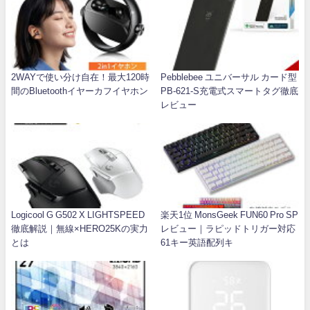
2WAYで使い分け自在！最大120時
Pebblebee ユニバーサル カード型
間のBluetoothイヤーカフイヤホン
PB-621-S充電式スマートタグ徹底
レビュー
Logicool G G502 X LIGHTSPEED
楽天1位 MonsGeek FUN60 Pro SP
徹底解説｜無線×HERO25Kの実力
レビュー｜ラピッドトリガー対応
とは
61キー英語配列キ