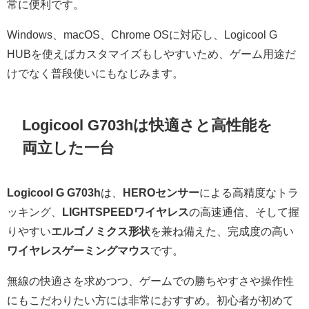
常に便利です。
Windows、macOS、Chrome OSに対応し、Logicool G
HUBを使えばカスタマイズもしやすいため、ゲーム用途だ
けでなく普段使いにもなじみます。
Logicool G703hは快適さと高性能を
両立した一台
Logicool G G703h
は、
HEROセンサー
による高精度なトラ
ッキング、
LIGHTSPEEDワイヤレス
の高速通信、そして握
りやすい
エルゴノミクス形状
を兼ね備えた、完成度の高い
ワイヤレスゲーミングマウス
です。
無線の快適さを求めつつ、ゲームでの勝ちやすさや操作性
にもこだわりたい方には非常におすすめ。初心者が初めて