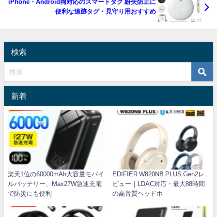
iPhone・Android両対応のスマートタグ 紛失防止に
便利な追跡タグ・見守り用おすすめ
検索
新着
楽天1位の60000mAh大容量モバイ
EDIFIER W820NB PLUS Gen2レ
ルバッテリー、Max27W急速充電
ビュー｜LDAC対応・最大88時間
で防災にも便利
の高音質ヘッドホ