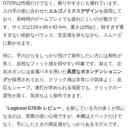
G703hは性能だけでなく、握りやすさにも優れています。
人の手の形に合わせた
エルゴノミクスデザイン
を採用して
おり、長時間のゲームプレイでも疲れにくいのが魅力で
す。サイズは124 x 68 x 43 mm、重さは95gと、軽すぎず重
すぎない絶妙なバランス。安定感を保ちながら、スムーズ
に動かせます。
特に、手のひらをしっかり預けて操作したい方には相性が
良く、自然なフィット感を得やすい印象です。加えて、左
右ボタンには金属バネを用いた
高度なボタンテンショニン
グ
が採用されており、クリック感は非常に小気味よく、反
応もシャープ。連打が求められる場面でも、クリックの一
貫性が高く、気持ちよく操作できます。
「
Logicool G703h レビュー
」を探している方の多くが気に
なるのは、実際の使い心地ですが、本機はスペックだけで
なく、手にしたときの満足感がしっかりあるモデルです。