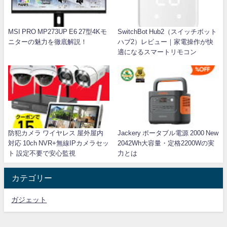
MSI PRO MP273UP E6 27型4Kモ
SwitchBot Hub2（スイッチボット
ニターの魅力を徹底解説！
ハブ2）レビュー｜家電操作が快
適になるスマートリモコン
防犯カメラ ワイヤレス 屋外屋内
Jackery ポータブル電源 2000 New
対応 10ch NVR+無線IPカメラセッ
2042Wh大容量・定格2200Wの実
ト 設定不要で安心監視
力とは
カテゴリー
ガジェット