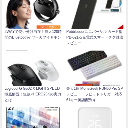
2WAYで使い分け自在！最大120時
Pebblebee ユニバーサル カード型
間のBluetoothイヤーカフイヤホン
PB-621-S充電式スマートタグ徹底
レビュー
Logicool G G502 X LIGHTSPEED
楽天1位 MonsGeek FUN60 Pro SP
徹底解説｜無線×HERO25Kの実力
レビュー｜ラピッドトリガー対応
とは
61キー英語配列キ