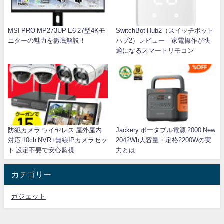
MSI PRO MP273UP E6 27型4Kモ
SwitchBot Hub2（スイッチボット
ニターの魅力を徹底解説！
ハブ2）レビュー｜家電操作が快
適になるスマートリモコン
防犯カメラ ワイヤレス 屋外屋内
Jackery ポータブル電源 2000 New
対応 10ch NVR+無線IPカメラセッ
2042Wh大容量・定格2200Wの実
ト 設定不要で安心監視
力とは
カテゴリー
ガジェット