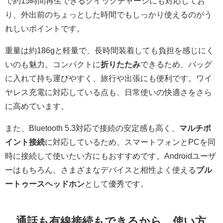
で約15時間再生できるクイックチャージにも対応してお
り、外出前のちょっとした時間でもしっかり使えるのがう
れしいポイントです。
重量は約186gと軽量で、長時間装着しても負担を感じにく
いのも魅力。コンパクトに
折りたたみ
できるため、バッグ
に入れて持ち運びやすく、旅行や出張にも便利です。ワイ
ヤレス充電に対応している点も、日常使いの快適さをさら
に高めています。
また、Bluetooth 5.3対応で接続の安定感も高く、
マルチポ
イント接続
に対応しているため、スマートフォンとPCを同
時に接続して使いたい方にもおすすめです。Androidユーザ
ーはもちろん、さまざまなデバイスと相性よく使える
ブル
ートゥースヘッドホン
として優秀です。
通話も有線接続もできるから、使い方