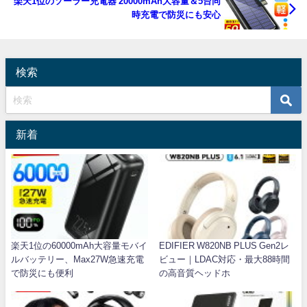
楽天1位のソーラー充電器 20000mAh大容量＆5台同
時充電で防災にも安心
検索
新着
楽天1位の60000mAh大容量モバイ
EDIFIER W820NB PLUS Gen2レ
ルバッテリー、Max27W急速充電
ビュー｜LDAC対応・最大88時間
で防災にも便利
の高音質ヘッドホ