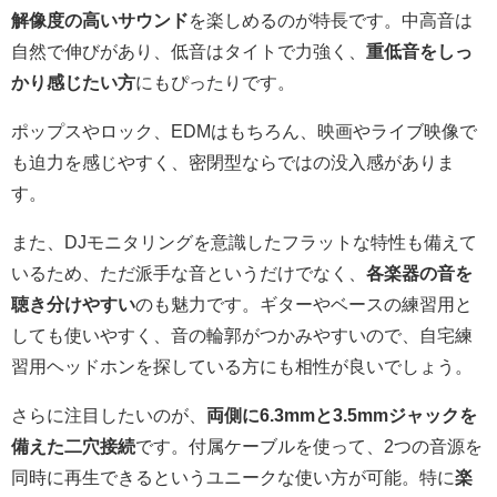
解像度の高いサウンド
を楽しめるのが特長です。中高音は
自然で伸びがあり、低音はタイトで力強く、
重低音をしっ
かり感じたい方
にもぴったりです。
ポップスやロック、EDMはもちろん、映画やライブ映像で
も迫力を感じやすく、密閉型ならではの没入感がありま
す。
また、DJモニタリングを意識したフラットな特性も備えて
いるため、ただ派手な音というだけでなく、
各楽器の音を
聴き分けやすい
のも魅力です。ギターやベースの練習用と
しても使いやすく、音の輪郭がつかみやすいので、自宅練
習用ヘッドホンを探している方にも相性が良いでしょう。
さらに注目したいのが、
両側に6.3mmと3.5mmジャックを
備えた二穴接続
です。付属ケーブルを使って、2つの音源を
同時に再生できるというユニークな使い方が可能。特に
楽