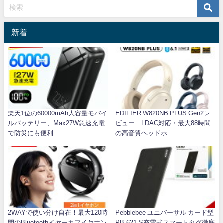
新着
楽天1位の60000mAh大容量モバイ
EDIFIER W820NB PLUS Gen2レ
ルバッテリー、Max27W急速充電
ビュー｜LDAC対応・最大88時間
で防災にも便利
の高音質ヘッドホ
2WAYで使い分け自在！最大120時
Pebblebee ユニバーサル カード型
間のBluetoothイヤーカフイヤホン
PB-621-S充電式スマートタグ徹底