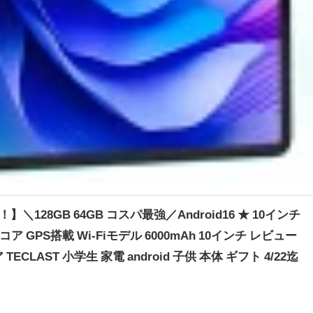
＼128GB 64GB コスパ最強／Android16 ★ 10インチ
8コア GPS搭載 Wi-Fiモデル 6000mAh 10インチ レビュー
TECLAST 小学生 家電 android 子供 本体 ギフト 4/22迄