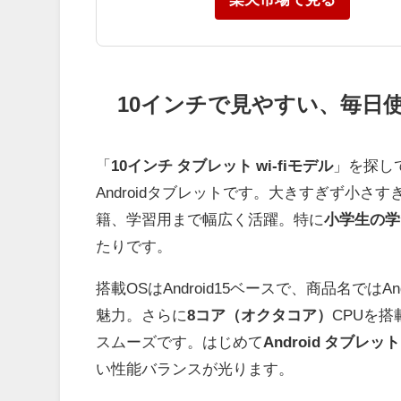
10インチで見やすい、毎日使
「
10インチ タブレット wi-fiモデル
」を探し
Androidタブレットです。大きすぎず小さ
籍、学習用まで幅広く活躍。特に
小学生の学
たりです。
搭載OSはAndroid15ベースで、商品名では
魅力。さらに
8コア（オクタコア）
CPUを
スムーズです。はじめて
Android タブレッ
い性能バランスが光ります。