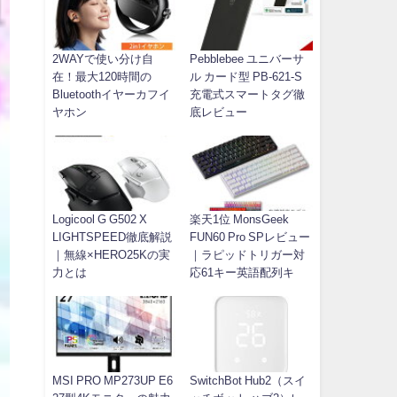
2WAYで使い分け自
Pebblebee ユニバーサ
在！最大120時間の
ル カード型 PB-621-S
Bluetoothイヤーカフイ
充電式スマートタグ徹
ヤホン
底レビュー
Logicool G G502 X
楽天1位 MonsGeek
LIGHTSPEED徹底解説
FUN60 Pro SPレビュー
｜無線×HERO25Kの実
｜ラピッドトリガー対
力とは
応61キー英語配列キ
MSI PRO MP273UP E6
SwitchBot Hub2（スイ