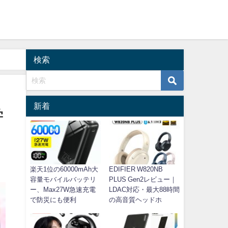
検索
新着
学
楽天1位の60000mAh大
EDIFIER W820NB
容量モバイルバッテリ
PLUS Gen2レビュー｜
ー、Max27W急速充電
LDAC対応・最大88時間
で防災にも便利
の高音質ヘッドホ