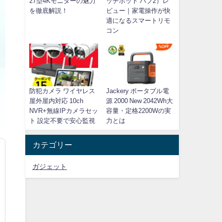
27型4Kモニターの魅力
ッチボット ハブ2）レ
を徹底解説！
ビュー｜家電操作が快
適になるスマートリモ
コン
防犯カメラ ワイヤレス
Jackery ポータブル電
屋外屋内対応 10ch
源 2000 New 2042Wh大
NVR+無線IPカメラセッ
容量・定格2200Wの実
ト 設定不要で安心監視
力とは
カテゴリー
ガジェット