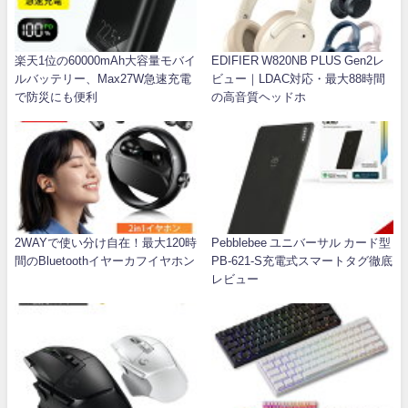
楽天1位の60000mAh大容量モバイ
EDIFIER W820NB PLUS Gen2レ
ルバッテリー、Max27W急速充電
ビュー｜LDAC対応・最大88時間
で防災にも便利
の高音質ヘッドホ
2WAYで使い分け自在！最大120時
Pebblebee ユニバーサル カード型
間のBluetoothイヤーカフイヤホン
PB-621-S充電式スマートタグ徹底
レビュー