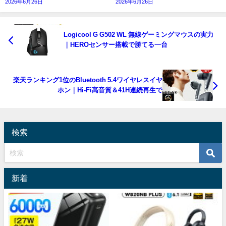
2026年6月26日
2026年6月26日
Logicool G G502 WL 無線ゲーミングマウスの実力
｜HEROセンサー搭載で勝てる一台
楽天ランキング1位のBluetooth 5.4ワイヤレスイヤ
ホン｜Hi-Fi高音質＆41H連続再生で
検索
新着