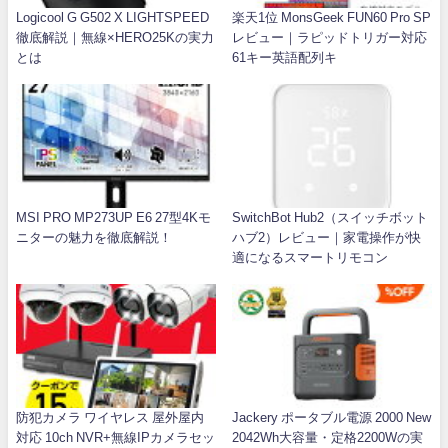
Logicool G G502 X LIGHTSPEED
楽天1位 MonsGeek FUN60 Pro SP
徹底解説｜無線×HERO25Kの実力
レビュー｜ラピッドトリガー対応
とは
61キー英語配列キ
MSI PRO MP273UP E6 27型4Kモ
SwitchBot Hub2（スイッチボット
ニターの魅力を徹底解説！
ハブ2）レビュー｜家電操作が快
適になるスマートリモコン
防犯カメラ ワイヤレス 屋外屋内
Jackery ポータブル電源 2000 New
対応 10ch NVR+無線IPカメラセッ
2042Wh大容量・定格2200Wの実