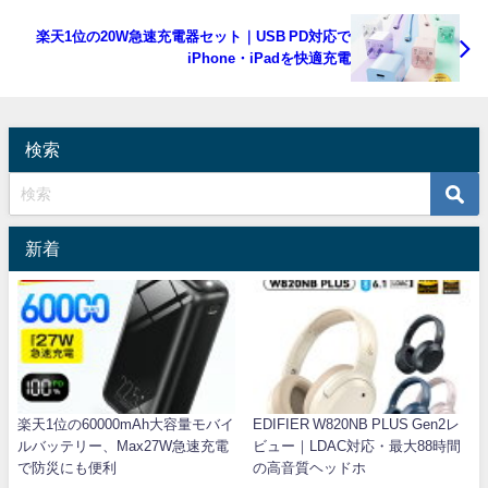
楽天1位の20W急速充電器セット｜USB PD対応で
iPhone・iPadを快適充電
検索
新着
楽天1位の60000mAh大容量モバイ
EDIFIER W820NB PLUS Gen2レ
ルバッテリー、Max27W急速充電
ビュー｜LDAC対応・最大88時間
で防災にも便利
の高音質ヘッドホ