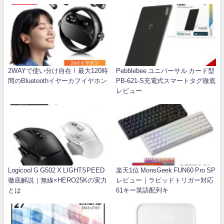
2WAYで使い分け自在！最大120時
Pebblebee ユニバーサル カード型
間のBluetoothイヤーカフイヤホン
PB-621-S充電式スマートタグ徹底
レビュー
Logicool G G502 X LIGHTSPEED
楽天1位 MonsGeek FUN60 Pro SP
徹底解説｜無線×HERO25Kの実力
レビュー｜ラピッドトリガー対応
とは
61キー英語配列キ