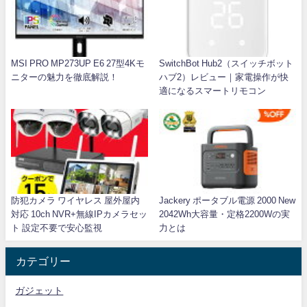
MSI PRO MP273UP E6 27型4Kモ
SwitchBot Hub2（スイッチボット
ニターの魅力を徹底解説！
ハブ2）レビュー｜家電操作が快
適になるスマートリモコン
防犯カメラ ワイヤレス 屋外屋内
Jackery ポータブル電源 2000 New
対応 10ch NVR+無線IPカメラセッ
2042Wh大容量・定格2200Wの実
ト 設定不要で安心監視
力とは
カテゴリー
ガジェット