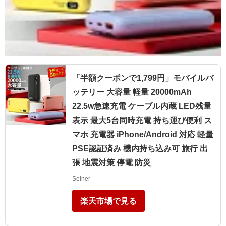
「半額クーポンで1,799円」モバイルバ
ッテリー 大容量 軽量 20000mAh
22.5w急速充電 ケーブル内蔵 LED残量
表示 最大5台同時充電 持ち運び便利 ス
マホ 充電器 iPhone/Android 対応 軽量
PSE認証済み 機内持ち込み可 旅行 出
張 地震対策 停電 防災
Seiner
楽天市場で見る