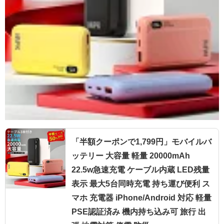
「半額クーポンで1,799円」モバイルバ
ッテリー 大容量 軽量 20000mAh
22.5w急速充電 ケーブル内蔵 LED残量
表示 最大5台同時充電 持ち運び便利 ス
マホ 充電器 iPhone/Android 対応 軽量
PSE認証済み 機内持ち込み可 旅行 出