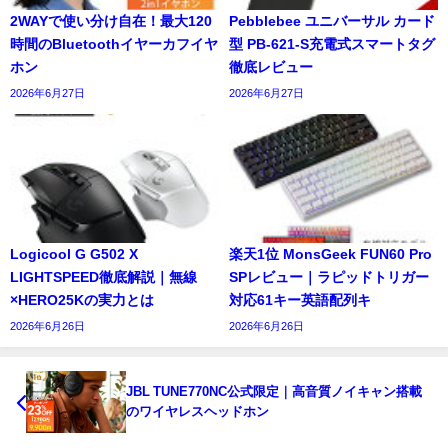
2WAYで使い分け自在！最大120
Pebblebee ユニバーサル カード
時間のBluetoothイヤーカフイヤ
型 PB-621-S充電式スマートタグ
ホン
徹底レビュー
2026年6月27日
2026年6月27日
Logicool G G502 X
楽天1位 MonsGeek FUN60 Pro
LIGHTSPEED徹底解説｜無線
SPレビュー｜ラピッドトリガー
×HERO25Kの実力とは
対応61キー英語配列キ
2026年6月26日
2026年6月26日
JBL TUNE770NC公式限定｜高音質ノイキャン搭載
のワイヤレスヘッドホン