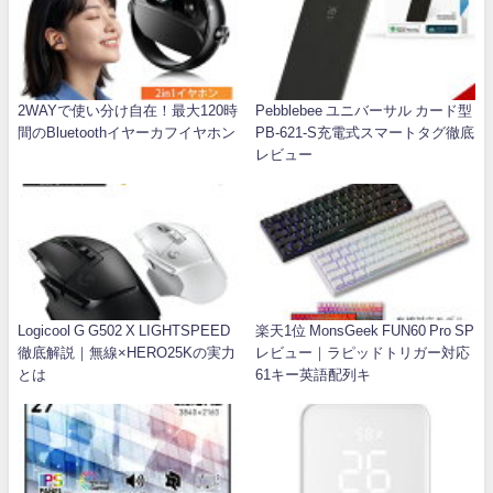
2WAYで使い分け自在！最大120時
Pebblebee ユニバーサル カード型
間のBluetoothイヤーカフイヤホン
PB-621-S充電式スマートタグ徹底
レビュー
Logicool G G502 X LIGHTSPEED
楽天1位 MonsGeek FUN60 Pro SP
徹底解説｜無線×HERO25Kの実力
レビュー｜ラピッドトリガー対応
とは
61キー英語配列キ