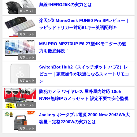
無線×HERO25Kの実力とは
ガジェット
楽天1位 MonsGeek FUN60 Pro SPレビュー｜
ラピッドトリガー対応61キー英語配列キ
ガジェット
MSI PRO MP273UP E6 27型4Kモニターの魅
力を徹底解説！
ガジェット
SwitchBot Hub2（スイッチボット ハブ2）レ
ビュー｜家電操作が快適になるスマートリモコ
ン
ガジェット
防犯カメラ ワイヤレス 屋外屋内対応 10ch
NVR+無線IPカメラセット 設定不要で安心監視
ガジェット
Jackery ポータブル電源 2000 New 2042Wh大
容量・定格2200Wの実力とは
ガジェット