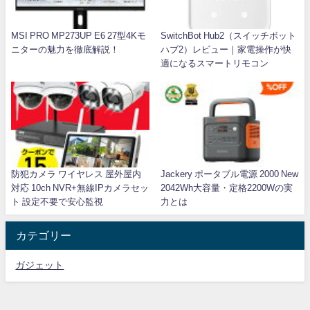
MSI PRO MP273UP E6 27型4Kモ
SwitchBot Hub2（スイッチボット
ニターの魅力を徹底解説！
ハブ2）レビュー｜家電操作が快
適になるスマートリモコン
防犯カメラ ワイヤレス 屋外屋内
Jackery ポータブル電源 2000 New
対応 10ch NVR+無線IPカメラセッ
2042Wh大容量・定格2200Wの実
ト 設定不要で安心監視
力とは
カテゴリー
ガジェット