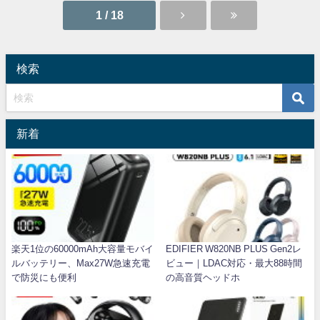
1 / 18
検索
新着
楽天1位の60000mAh大容量モバイ
EDIFIER W820NB PLUS Gen2レ
ルバッテリー、Max27W急速充電
ビュー｜LDAC対応・最大88時間
で防災にも便利
の高音質ヘッドホ