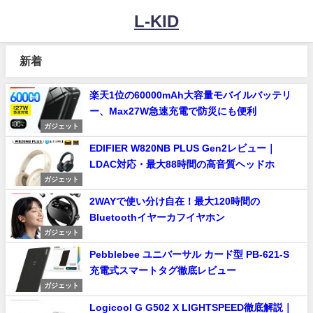
L-KID
新着
楽天1位の60000mAh大容量モバイルバッテリ
ー、Max27W急速充電で防災にも便利
ガジェット
EDIFIER W820NB PLUS Gen2レビュー｜
LDAC対応・最大88時間の高音質ヘッドホ
ガジェット
2WAYで使い分け自在！最大120時間の
Bluetoothイヤーカフイヤホン
ガジェット
Pebblebee ユニバーサル カード型 PB-621-S
充電式スマートタグ徹底レビュー
ガジェット
Logicool G G502 X LIGHTSPEED徹底解説｜